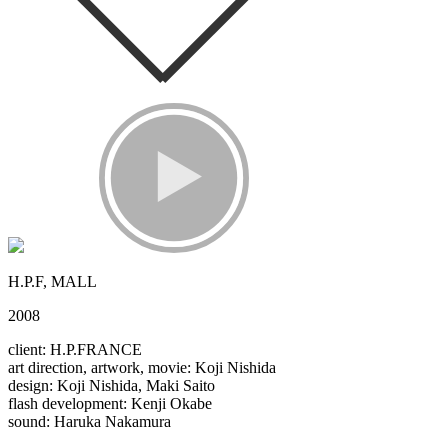
H.P.F, MALL
2008
client: H.P.FRANCE
art direction, artwork, movie: Koji Nishida
design: Koji Nishida, Maki Saito
flash development: Kenji Okabe
sound: Haruka Nakamura